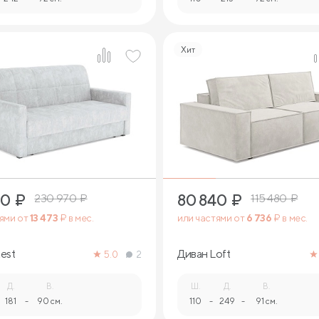
Хит
9
7
80
₽
80 840
₽
230 970
₽
115 480
₽
тями от
13 473
₽ в мес.
или частями от
6 736
₽ в мес.
est
Диван Loft
5.0
2
Д.
В.
Ш.
Д.
В.
181
-
90 см.
110
-
249
-
91 см.