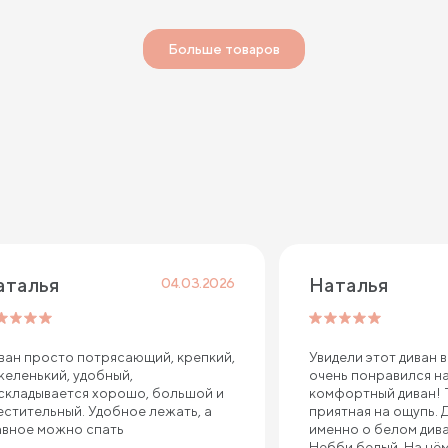
Больше товаров
аталья
Наталья
04.03.2026
ван просто потрясающий, крепкий,
Увидели этот диван в
желенький, удобный,
очень понравился на
складывается хорошо, большой и
комфортный диван! Т
естительный. Удобное лежать, а
приятная на ощупь. 
авное можно спать
именно о белом див
Небби белый. На нём