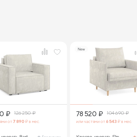
New
9
9
90
₽
78 520
₽
126 250
₽
104 690
₽
тями от
7 890
₽ в мес.
или частями от
6 543
₽ в мес.
кровать Bart
Кресло-кровать Flin