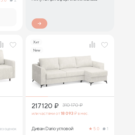
5.0
2
Хит
New
11
217 120
₽
310 170
₽
или частями от
18 093
₽ в мес.
Диван Dario угловой
ез оценок
5.0
1