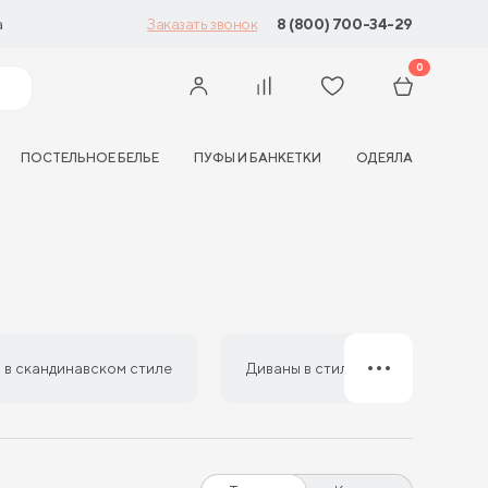
а
8 (800) 700-34-29
Заказать звонок
0
ПОСТЕЛЬНОЕ БЕЛЬЕ
ПУФЫ И БАНКЕТКИ
ОДЕЯЛА
 в скандинавском стиле
Диваны в стиле лофт
Б