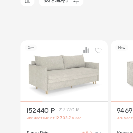
Все фильтры
Популярные
Сначала дешевые
Сначала дорогие
Хит
New
8
152 440
₽
94 6
217 770
₽
или частями от
12 703
₽ в мес.
или час
Диван Rain
Кресло-