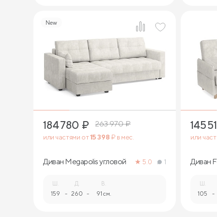
New
11
184 780
₽
145 5
263 970
₽
или частями от
15 398
₽ в мес.
или час
Диван Megapolis угловой
Диван F
5.0
1
Ш.
Д.
В.
Ш.
159
-
260
-
91 см.
105
-