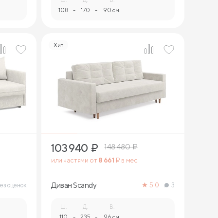
108
-
170
-
90 см.
Хит
7
103 940
₽
148 480
₽
или частями от
8 661
₽ в мес.
Диван Sсandy
ез оценок
5.0
3
Ш.
Д.
В.
110
-
235
-
96 см.