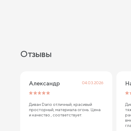
Отзывы
Александр
Н
04.03.2026
Диван Dario отличный, красивый
Ди
просторный, материала огонь. Цена
тя
и качество , соответствует.
ра
вм
гл