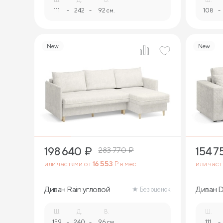
111
-
242
-
92 см.
108
-
New
New
11
198 640
₽
154 7
283 770
₽
или частями от
16 553
₽ в мес.
или час
Диван Rain угловой
Диван D
Без оценок
Ш.
Д.
В.
Ш.
159
-
240
-
96 см.
111
-