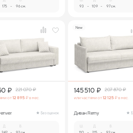
175
-
96 см.
93
-
109
-
97 см.
New
9
9
50
₽
145 510
₽
221 070
₽
207 870
₽
тями от
12 895
₽ в мес.
или частями от
12 125
₽ в мес.
enver
Диван Remy
Без оценок
Б
Д.
В.
Ш.
Д.
В.
242
-
92 см.
110
-
215
-
92 см.