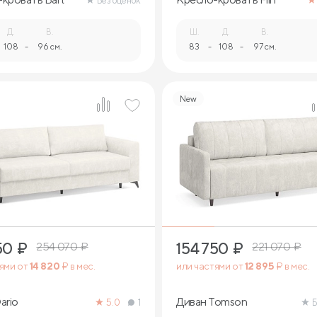
Без оценок
Д.
В.
Ш.
Д.
В.
108
-
96 см.
83
-
108
-
97 см.
New
9
9
50
₽
154 750
₽
254 070
₽
221 070
₽
тями от
14 820
₽ в мес.
или частями от
12 895
₽ в мес.
ario
Диван Tomson
5.0
1
Б