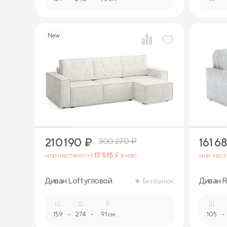
New
11
210 190
₽
161 6
300 270
₽
или частями от
17 515
₽ в мес.
или час
Диван Loft угловой
Диван R
Без оценок
Ш.
Д.
В.
Ш.
159
-
274
-
91 см.
105
-