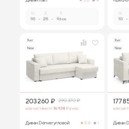
5.0
4
Ш.
Д.
В.
Ш.
110
-
215
-
96 см.
113
-
Хит
Хит
New
New
11
203 260
₽
177 8
290 370
₽
или частями от
16 938
₽ в мес.
или час
Диван Denver угловой
Диван D
5.0
1