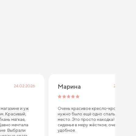
Марина
24.02.2026
24.02.2026
 магазине и уж
Очень красивое кресло-кровать. Мне
м. Красивый,
нужно было ещё одно спальное
кань мягкая,
место. Это просто находка! Само
Давно мечтала
сиденье в меру жёсткое, очень
ане. Выбрали
удобное.
 можно спать,