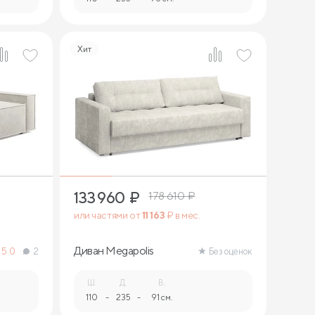
Хит
8
133 960
₽
178 610
₽
или частями от
11 163
₽ в мес.
Диван Megapolis
5.0
2
Без оценок
Ш.
Д.
В.
110
-
235
-
91 см.