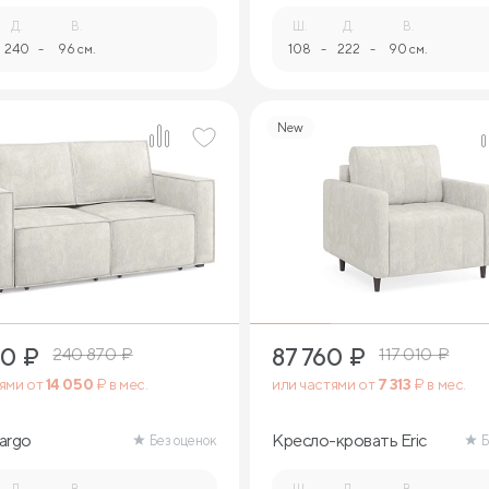
Д.
В.
Ш.
Д.
В.
240
-
96 см.
108
-
222
-
90 см.
New
12
9
10
₽
87 760
₽
240 870
₽
117 010
₽
тями от
14 050
₽ в мес.
или частями от
7 313
₽ в мес.
argo
Кресло-кровать Eric
Без оценок
Б
Д.
В.
Ш.
Д.
В.