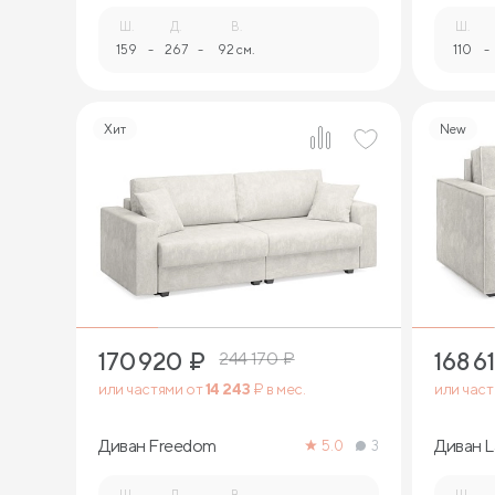
Ш.
Д.
В.
Ш.
159
-
267
-
92 см.
110
-
Хит
New
12
170 920
₽
168 6
244 170
₽
или частями от
14 243
₽ в мес.
или час
Диван Freedom
Диван L
5.0
3
Ш.
Д.
В.
Ш.