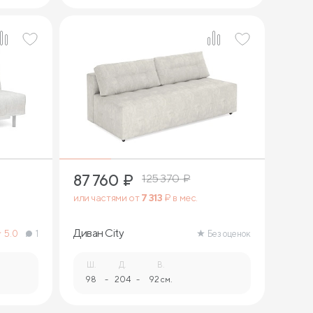
8
87 760
₽
125 370
₽
или частями от
7 313
₽ в мес.
Диван City
5.0
1
Без оценок
Ш.
Д.
В.
98
-
204
-
92 см.