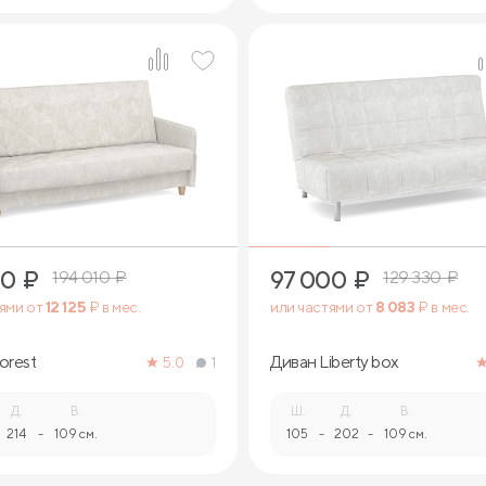
9
9
10
₽
97 000
₽
194 010
₽
129 330
₽
тями от
12 125
₽ в мес.
или частями от
8 083
₽ в мес.
orest
Диван Liberty box
5.0
1
Д.
В.
Ш.
Д.
В.
214
-
109 см.
105
-
202
-
109 см.