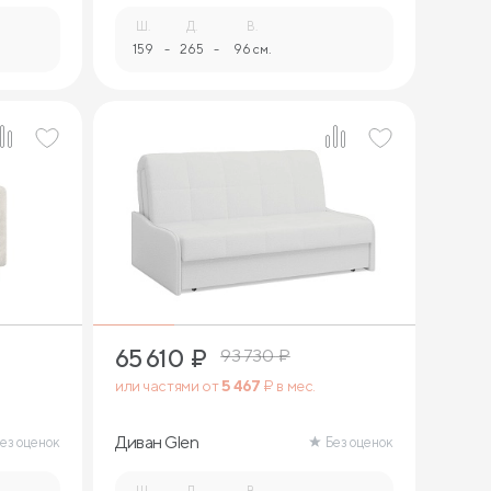
Ш.
Д.
В.
159
-
265
-
96 см.
7
65 610
₽
93 730
₽
или частями от
5 467
₽ в мес.
Диван Glen
ез оценок
Без оценок
Ш.
Д.
В.