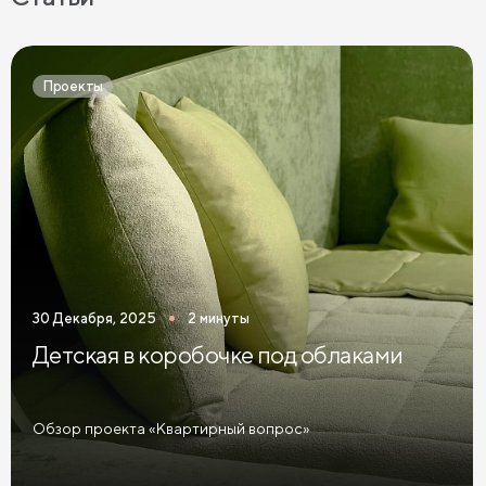
Прикроватные тумбы с 2 ящиками
Прикроватные тумбы в современном стиле
Проекты
Узкие прикроватные тумбы
Темные прикроватные тумбы
Зеленые прикроватные тумбы
Синие прикроватные тумбы
Коричневые прикроватные тумбы
30 Декабря, 2025
2 минуты
Светлые прикроватные тумбы
Детская в коробочке под облаками
Прикроватные тумбы графит
Желтые прикроватные тумбы
Обзор проекта «Квартирный вопрос»
Красные прикроватные тумбы