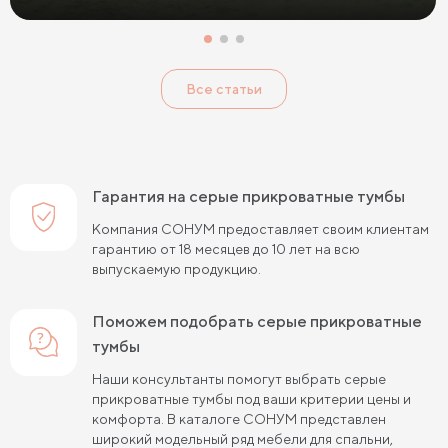
Розовые прикроватные тумбы
Голубые прикроватные тумбы
Тумбы Дуб Сонома
Все статьи
Тумбы Ясень
Тумбы Кашемир
Тумбы Лофт
Классические тумбы
Тумбы с выдвижными ящиками
Маленькие тумбы
Тумбы с полкой
Гарантия на серые прикроватные тумбы
Тумбы с 1 ящиком
Компания СОНУМ предоставляет своим клиентам
гарантию от 18 месяцев до 10 лет на всю
выпускаемую продукцию.
Поможем подобрать серые прикроватные
тумбы
Наши консультанты помогут выбрать серые
прикроватные тумбы под ваши критерии цены и
комфорта. В каталоге СОНУМ представлен
широкий модельный ряд мебели для спальни,