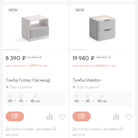
NEW
NEW
8 390
₽
10 490
₽
19 940
₽
24 920
₽
или частями от
699
₽ в мес.
или частями от
1 661
₽ в мес.
Тумба Tomas 1 (ясмунд)
Тумба Sheldon
Без оценок
Без оценок
Ш.
Д.
В.
Ш.
Д.
В.
49
-
43
-
45 см.
46
-
45
-
45 см.
Доступно онлайн, доставка 22
Доступно онлайн, доставка 22
августа
августа