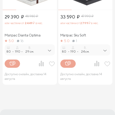
29 390
₽
48 980
₽
33 590
₽
47 990
₽
или частями от
2 449
₽ в мес.
или частями от
2 799
₽ в мес.
Матрас Dianta Optima
Матрас Sky Soft
5.0
16
5.0
1
Ш.
Д.
В.
Ш.
Д.
В.
80
-
190
-
29 см.
80
-
190
-
24 см.
Доступно онлайн, доставка 14
Доступно онлайн, доставка 14
августа
августа