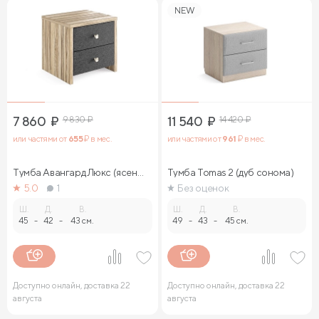
NEW
7 860
₽
9 830
₽
11 540
₽
14 420
₽
или частями от
655
₽ в мес.
или частями от
961
₽ в мес.
Тумба Авангард Люкс (ясень
Тумба Tomas 2 (дуб сонома)
ориноко)
5.0
1
Без оценок
Ш.
Д.
В.
Ш.
Д.
В.
45
-
42
-
43 см.
49
-
43
-
45 см.
Доступно онлайн, доставка 22
Доступно онлайн, доставка 22
августа
августа