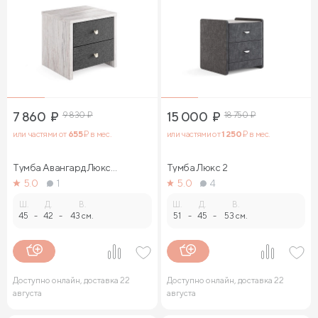
7 860
₽
9 830
₽
15 000
₽
18 750
₽
или частями от
655
₽ в мес.
или частями от
1 250
₽ в мес.
Тумба Авангард Люкс
Тумба Люкс 2
(ясмунд)
5.0
1
5.0
4
Ш.
Д.
В.
Ш.
Д.
В.
45
-
42
-
43 см.
51
-
45
-
53 см.
Доступно онлайн, доставка 22
Доступно онлайн, доставка 22
августа
августа