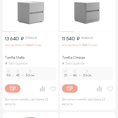
13 640
₽
17 050
₽
11 540
₽
14 420
₽
или частями от
1 136
₽ в мес.
или частями от
961
₽ в мес.
Тумба Stella
Тумба Omega
Без оценок
Без оценок
Ш.
Д.
В.
Ш.
Д.
В.
50
-
45
-
50 см.
51
-
46
-
53 см.
Доступно онлайн, доставка 22
Доступно онлайн, доставка 22
августа
августа