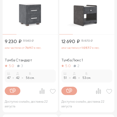
9 230
₽
11 540
₽
12 690
₽
15 870
₽
или частями от
769
₽ в мес.
или частями от
1 057
₽ в мес.
Тумба Стандарт
Тумба Люкс 1
5.0
3
5.0
2
Ш.
Д.
В.
Ш.
Д.
В.
47
-
42
-
56 см.
51
-
45
-
53 см.
Доступно онлайн, доставка 22
Доступно онлайн, доставка 22
августа
августа