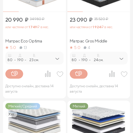
20 990
₽
34 980
₽
23 090
₽
35 520
₽
или частями от
1 749
₽ в мес.
или частями от
1 924
₽ в мес.
Матрас Eco Optima
Матрас Gros Middle
5.0
13
5.0
4
Ш.
Д.
В.
Ш.
Д.
В.
80
-
190
-
23 см.
80
-
190
-
24 см.
Доступно онлайн, доставка 14
Доступно онлайн, доставка 14
августа
августа
Мягкий/Средний
Мягкий
Хит
New