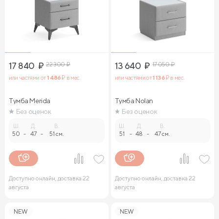
17 840
₽
22 300
₽
13 640
₽
17 050
₽
или частями от
1 486
₽ в мес.
или частями от
1 136
₽ в мес.
Тумба Merida
Тумба Nolan
Без оценок
Без оценок
Ш.
Д.
В.
Ш.
Д.
В.
50
-
47
-
51 см.
51
-
48
-
47 см.
Доступно онлайн, доставка 22
Доступно онлайн, доставка 22
августа
августа
NEW
NEW