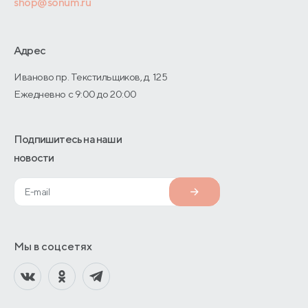
shop@sonum.ru
Договор-оферты
Дизайнерам интерьеров
О производстве
Адрес
Иваново пр. Текстильщиков, д. 125
Ежедневно с 9:00 до 20:00
Подпишитесь на наши
новости
Мы в соцсетях