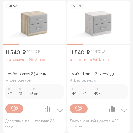
NEW
NEW
11 540
₽
14 420
₽
11 540
₽
14 420
₽
или частями от
961
₽ в мес.
или частями от
961
₽ в мес.
Тумба Tomas 2 (ясень
Тумба Tomas 2 (ясмунд)
ориноко)
Без оценок
Без оценок
Ш.
Д.
В.
Ш.
Д.
В.
49
-
43
-
45 см.
49
-
43
-
45 см.
Доступно онлайн, доставка 22
Доступно онлайн, доставка 22
августа
августа