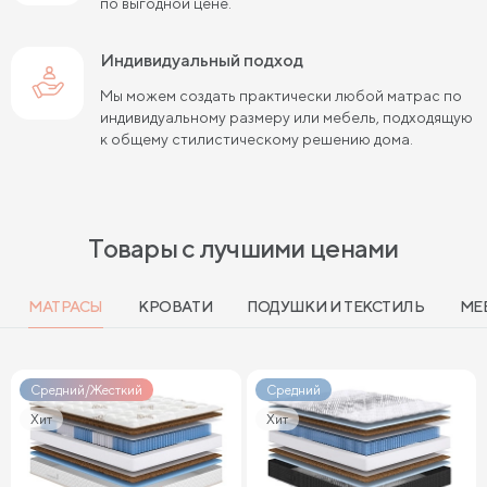
по выгодной цене.
Индивидуальный подход
Мы можем создать практически любой матрас по
индивидуальному размеру или мебель, подходящую
к общему стилистическому решению дома.
Товары с лучшими ценами
МАТРАСЫ
КРОВАТИ
ПОДУШКИ И ТЕКСТИЛЬ
МЕ
Средний/Жесткий
Средний
Хит
Хит