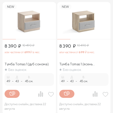
NEW
NEW
8 390
₽
10 490
₽
8 390
₽
10 490
₽
или частями от
699
₽ в мес.
или частями от
699
₽ в мес.
Тумба Tomas 1 (дуб сонома)
Тумба Tomas 1 (ясень
ориноко)
Без оценок
Без оценок
Ш.
Д.
В.
Ш.
Д.
В.
49
-
43
-
45 см.
49
-
43
-
45 см.
Доступно онлайн, доставка 22
Доступно онлайн, доставка 22
августа
августа