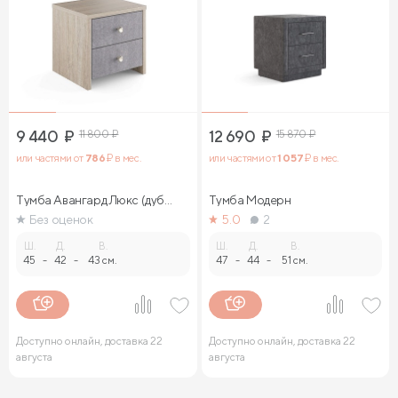
9 440
₽
11 800
₽
12 690
₽
15 870
₽
или частями от
786
₽ в мес.
или частями от
1 057
₽ в мес.
Тумба Авангард Люкс (дуб
Тумба Модерн
сонома)
Без оценок
5.0
2
Ш.
Д.
В.
Ш.
Д.
В.
45
-
42
-
43 см.
47
-
44
-
51 см.
Доступно онлайн, доставка 22
Доступно онлайн, доставка 22
августа
августа