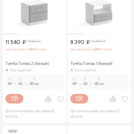
11 540
₽
14 420
₽
8 390
₽
10 490
₽
или частями от
961
₽ в мес.
или частями от
699
₽ в мес.
Тумба Tomas 2 (белый)
Тумба Tomas 1 (белый)
Без оценок
Без оценок
Ш.
Д.
В.
Ш.
Д.
В.
49
-
43
-
45 см.
49
-
43
-
45 см.
Доступно онлайн, доставка 22
Доступно онлайн, доставка 22
августа
августа
NEW