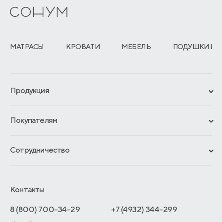
МАТРАСЫ
КРОВАТИ
МЕБЕЛЬ
ПОДУШКИ И 
Продукция
Сертификаты
Покупателям
Гарантии
Рассрочка и кредит
Материалы и технологии
Сотрудничество
Обмен и возврат
Сроки изготовления
Франчайзинг
Доставка и оплата
Блог
Отельерам
Контакты
Как оформить заказ
Отзывы покупателей
Интернет-магазинам
Адреса магазинов
8 (800) 700-34-29
+7 (4932) 344-299
Оптовые продажи