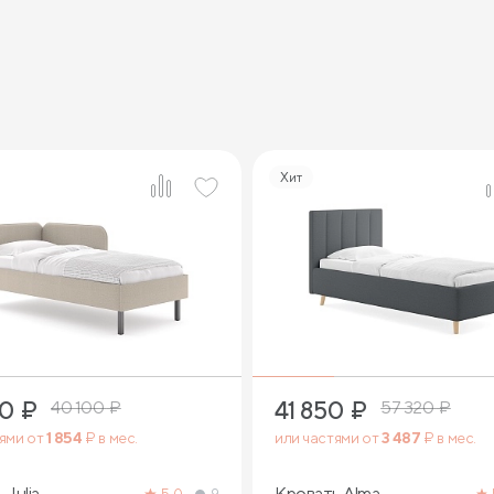
Хит
5
2
50
₽
41 850
₽
40 100
₽
57 320
₽
тями от
1 854
₽ в мес.
или частями от
3 487
₽ в мес.
 Julia
Кровать Alma