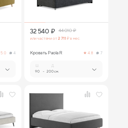
32 540
₽
44 010
₽
или частями от
2 711
₽ в мес.
Кровать Paola R
5.0
4
4.8
7
Ш.
Д.
90
-
200 см.
3