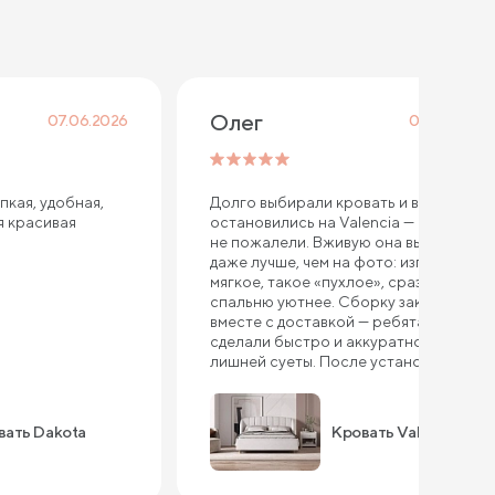
Олег
07.06.2026
06.05.2026
пкая, удобная,
Долго выбирали кровать и в итоге
я красивая
остановились на Valencia — ни разу
не пожалели. Вживую она выглядит
даже лучше, чем на фото: изголовье
мягкое, такое «пухлое», сразу делает
спальню уютнее. Сборку заказывали
вместе с доставкой — ребята всё
сделали быстро и аккуратно, без
лишней суеты. После установки
кровать стоит как влитая, ничего не
шатается и не скрипит. Ткань
приятная на ощупь, выглядит
вать Dakota
Кровать Valencia
качественно, не создаёт ощущения
«дешёвки». Очень порадовал
подъемный механизм — сначала