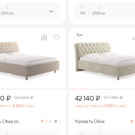
Д.
Ш.
Д.
200 см.
90
-
200 см.
Хит
4
3
40
₽
42 140
₽
56 010
₽
57 740
₽
тями от
3 411
₽ в мес.
или частями от
3 511
₽ в мес.
Olivia со
Кровать Olivia
5.0
1
ми
Д.
Ш.
Д.