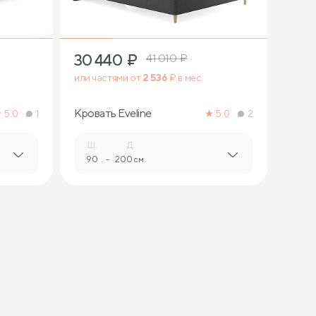
30 440
₽
41 010
₽
или частями от
2 536
₽ в мес.
Кровать Eveline
5.0
1
5.0
2
Ш.
Д.
90
-
200 см.