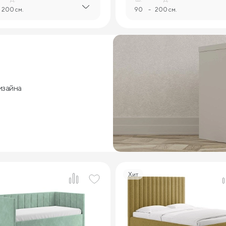
200 см.
90
-
200 см.
изайна
Хит
5
3