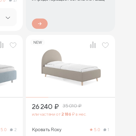
5.0
21
NEW
4
26 240
₽
35 010
₽
или частями от
2 186
₽ в мес.
Кровать Roxy
5.0
2
5.0
1