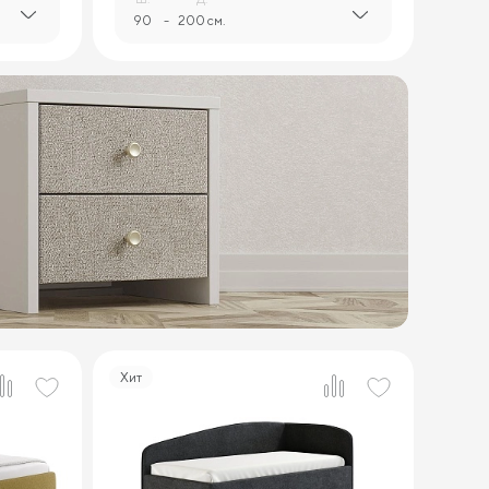
90
-
200 см.
Хит
4