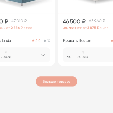
40
₽
46 500
₽
47 010
₽
63 960
₽
тями от
2 886
₽ в мес.
или частями от
3 875
₽ в мес.
 Linda
Кровать Boston
5.0
10
Д.
Ш.
Д.
200 см.
90
-
200 см.
Больше товаров