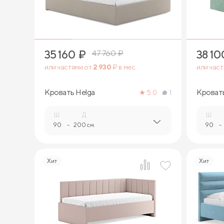
35 160
₽
38 10
47 760
₽
или частями от
2 930
₽ в мес.
или час
Кровать Helga
Кровать
5.0
1
Ш.
Д.
Ш.
90
-
200 см.
90
-
Хит
Хит
5