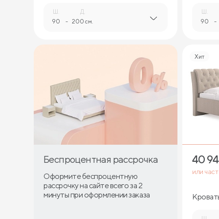
Ш.
Д.
Ш.
90
-
200 см.
90
-
Хит
40 9
Беспроцентная рассрочка
или час
Оформите беспроцентную
рассрочку на сайте всего за 2
минуты при оформлении заказа
Кровать 
страза
Ш.