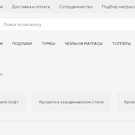
ии
Доставка и оплата
Сотрудничество
Подбор матрас
ТИ
ПОДУШКИ
ТУМБЫ
ЧЕХЛЫ НА МАТРАСЫ
ТОППЕРЫ
ов
тиле лофт
Кровати в скандинавском стиле
Кров