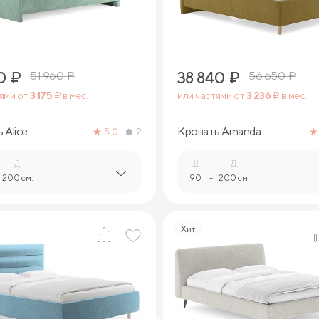
0
₽
38 840
₽
51 960
₽
56 650
₽
тями от
3 175
₽ в мес.
или частями от
3 236
₽ в мес.
 Alice
Кровать Amanda
5.0
2
Д.
Ш.
Д.
200 см.
90
-
200 см.
Хит
3
3