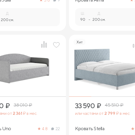
5.0
9
Д.
Ш.
Д.
90
-
200 см.
200 см.
Хит
4
3
40
₽
33 590
₽
38 010
₽
45 510
₽
тями от
2 361
₽ в мес.
или частями от
2 799
₽ в мес.
ь Uno
Кровать Stella
4.8
22