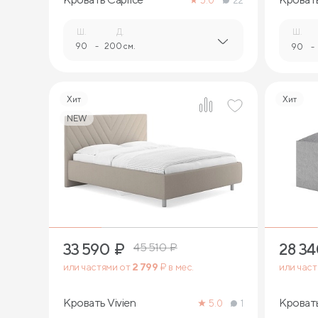
5.0
22
Ш.
Д.
Ш.
90
-
200 см.
90
-
Хит
Хит
NEW
4
33 590
₽
28 3
45 510
₽
или частями от
2 799
₽ в мес.
или час
Кровать Vivien
Кроват
5.0
1