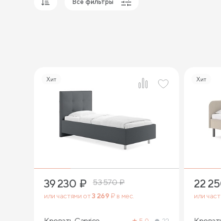
Все фильтры
Популярные
Сначала дешевые
Сначала дорогие
Хит
Хит
7
39 230
₽
22 2
53 570
₽
или частями от
3 269
₽ в мес.
или час
Кровать Caprice
Кровать