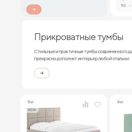
90
-
Прикроватные тумбы
Стильные и практичные тумбы современного д
прекрасно дополнят интерьер любой спальни
Хит
Хит
NEW
4