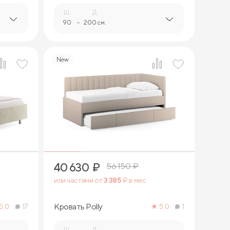
Ш.
Д.
90
-
200 см.
New
8
40 630
₽
56 150
₽
или частями от
3 385
₽ в мес.
Кровать Polly
5.0
17
5.0
1
Ш.
Д.