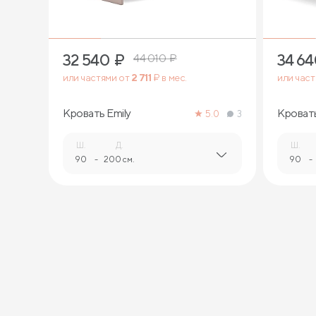
32 540
₽
34 6
44 010
₽
или частями от
2 711
₽ в мес.
или час
Кровать Emily
Кровать
5.0
3
Ш.
Д.
Ш.
90
-
200 см.
90
-