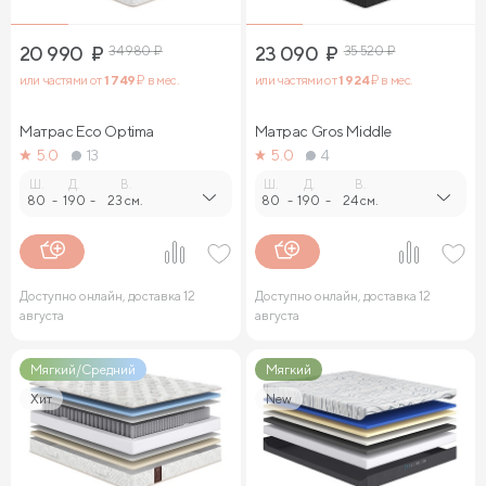
20 990
₽
34 980
₽
23 090
₽
35 520
₽
или частями от
1 749
₽ в мес.
или частями от
1 924
₽ в мес.
Матрас Eco Optima
Матрас Gros Middle
5.0
13
5.0
4
Ш.
Д.
В.
Ш.
Д.
В.
80
-
190
-
23 см.
80
-
190
-
24 см.
Доступно онлайн, доставка 12
Доступно онлайн, доставка 12
августа
августа
Мягкий/Средний
Мягкий
Хит
New