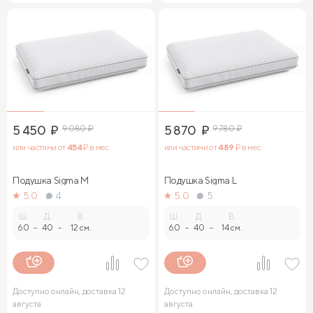
5 450
₽
9 080
₽
5 870
₽
9 780
₽
или частями от
454
₽ в мес.
или частями от
489
₽ в мес.
Подушка Sigma M
Подушка Sigma L
5.0
4
5.0
5
Ш.
Д.
В.
Ш.
Д.
В.
60
-
40
-
12 см.
60
-
40
-
14 см.
Доступно онлайн, доставка 12
Доступно онлайн, доставка 12
августа
августа