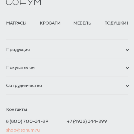
МАТРАСЫ
КРОВАТИ
МЕБЕЛЬ
ПОДУШКИ И 
Продукция
Сертификаты
Покупателям
Гарантии
Рассрочка и кредит
Материалы и технологии
Сотрудничество
Обмен и возврат
Сроки изготовления
Франчайзинг
Доставка и оплата
Блог
Отельерам
Контакты
Как оформить заказ
Отзывы покупателей
Интернет-магазинам
Адреса магазинов
8 (800) 700-34-29
+7 (4932) 344-299
Оптовые продажи
shop@sonum.ru
Договор-оферты