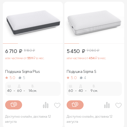
6 710
₽
11 180
₽
5 450
₽
9 080
₽
или частями от
559
₽ в мес.
или частями от
454
₽ в мес.
Подушка Sigma Plus
Подушка Sigma S
5.0
5
5.0
4
Ш.
Д.
В.
Ш.
Д.
В.
40
-
60
-
14 см.
60
-
40
-
9 см.
Доступно онлайн, доставка 12
Доступно онлайн, доставка 12
августа
августа