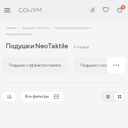
0
Главная
Подушки и текстиль
Подушки ортопедические
Подушки NeoTaktile
Подушки NeoTaktile
4 товара
Подушки с эффектом памяти
Подушки с охлаждающим 
Все фильтры
Популярные
Сначала дешевые
Сначала дорогие