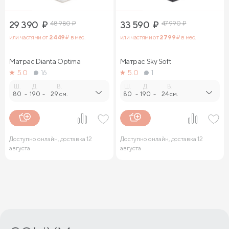
29 390
₽
48 980
₽
33 590
₽
47 990
₽
или частями от
2 449
₽ в мес.
или частями от
2 799
₽ в мес.
Матрас Dianta Optima
Матрас Sky Soft
5.0
16
5.0
1
Ш.
Д.
В.
Ш.
Д.
В.
80
-
190
-
29 см.
80
-
190
-
24 см.
Доступно онлайн, доставка 12
Доступно онлайн, доставка 12
августа
августа