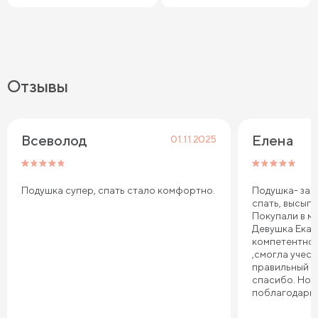
Отзывы
Всеволод
Елена
01.11.2025
Подушка супер, спать стало комфортно.
Подушка- зам
спать, высыпа
Покупали в ма
Девушка Екат
компетентно
,смогла учес
правильный в
спасибо. Но 
поблагодарит
товар и прие