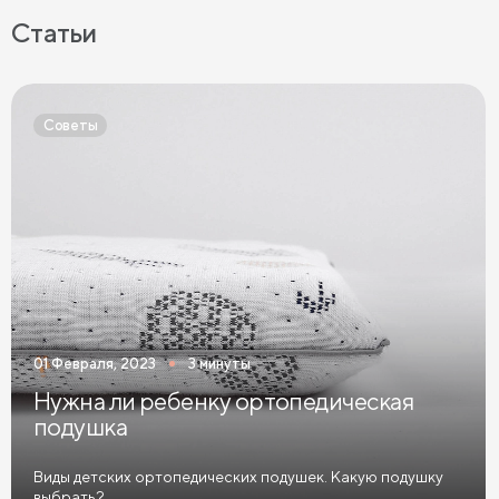
Подушки для сна на боку
Подушки для сна на животе
Статьи
Подушки для сна на спине
Высокие подушки
Низкие подушки
Подушки 40 на 60
Советы
Латексные подушки
01 Февраля, 2023
3 минуты
Нужна ли ребенку ортопедическая
подушка
Виды детских ортопедических подушек. Какую подушку
выбрать?