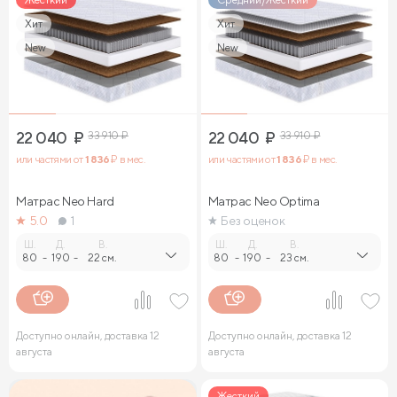
Хит
Хит
New
New
22 040
₽
33 910
₽
22 040
₽
33 910
₽
или частями от
1 836
₽ в мес.
или частями от
1 836
₽ в мес.
Матрас Neo Hard
Матрас Neo Optima
5.0
1
Без оценок
Ш.
Д.
В.
Ш.
Д.
В.
80
-
190
-
22 см.
80
-
190
-
23 см.
Доступно онлайн, доставка 12
Доступно онлайн, доставка 12
августа
августа
Жесткий