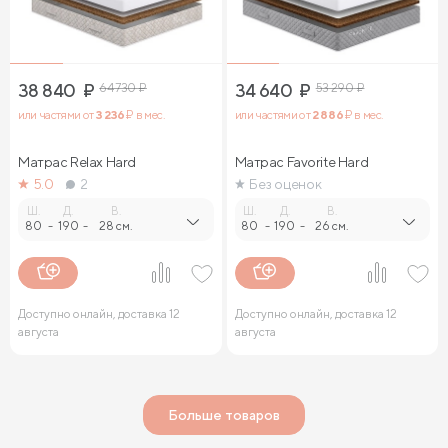
38 840
₽
64 730
₽
34 640
₽
53 290
₽
или частями от
3 236
₽ в мес.
или частями от
2 886
₽ в мес.
Матрас Relax Нard
Матрас Favorite Hard
5.0
2
Без оценок
Ш.
Д.
В.
Ш.
Д.
В.
80
-
190
-
28 см.
80
-
190
-
26 см.
Доступно онлайн, доставка 12
Доступно онлайн, доставка 12
августа
августа
Больше товаров