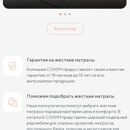
Односпальные матрасы 80х190
Матрасы 200x200 см
Односпальные матрасы 90х200
Все статьи
Односпальные пружинные матрасы
Кокосовые пружинные матрасы
Пружинные матрасы 80 см
Гарантия на жесткие матрасы
Пружинные матрасы 120 см
Компания СОНУМ предоставляет своим клиентам
гарантию от 18 месяцев до 10 лет на всю
Пружинные матрасы 140 см
выпускаемую продукцию.
Пружинные матрасы 160 см
Поможем подобрать жесткие матрасы
Пружинные матрасы 180 см
Наши консультанты помогут выбрать жесткие
матрасы под ваши критерии цены и комфорта. В
Пружинные матрасы 80х190 см
каталоге СОНУМ представлен широкий модельный
ряд мебели для спальни, кроватей, матрасов,
Пружинные матрасы 90х200 см
постельного белья, подушек и аксессуаров для