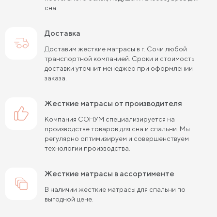
сна.
Пружинные матрасы 120х200 см
Пружинные матрасы 140х200 см
Доставка
Матрасы средней жесткости 160х200
Доставим жесткие матрасы в г. Сочи любой
транспортной компанией. Сроки и стоимость
Пружинные матрасы 160х200 см
доставки уточнит менеджер при оформлении
заказа.
Пружинные матрасы 180х200 см
Матрасы в скрутке
жесткие матрасы от производителя
Пружинные матрасы 200х200 см
Компания СОНУМ специализируется на
Матрасы средней жесткости 200 на 200
производстве товаров для сна и спальни. Мы
регулярно оптимизируем и совершенствуем
Пружинные матрасы средней жесткости
технологии производства.
Жесткие матрасы 120х200 см
жесткие матрасы в ассортименте
Жесткие матрасы шириной 160 см
В наличии жесткие матрасы для спальни по
выгодной цене.
Матрасы средней жесткости 140х200