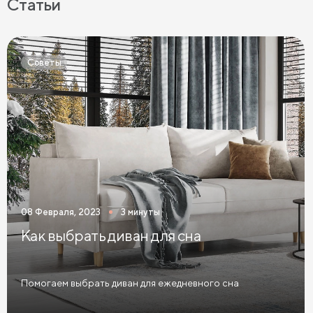
Статьи
Матрасы средней жесткости
Жесткие матрасы
Тонкие матрасы
Матрасы с независимыми пружинами
Советы
Матрасы из латекса
Кокосовые матрасы
Матрасы из латекса и кокоса
Матрасы с эффектом памяти
Высокие матрасы
Матрасы с 5 зонами жесткости
Матрасы с 7 зонами жесткости
08 Февраля, 2023
3 минуты
Односпальные матрасы
Двуспальные матрасы
Как выбрать диван для сна
Матрасы для кроватей
Матрасы для кроватей трансформеров
Помогаем выбрать диван для ежедневного сна
Тонкие мягкие матрасы
Тонкие жесткие матрасы