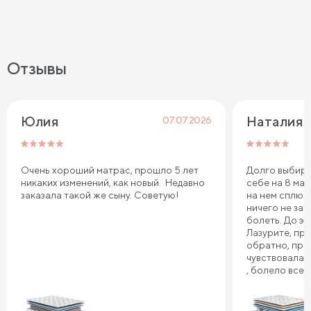
Отзывы
Юлия
Наталия 
07.07.2026
Очень хороший матрас, прошло 5 лет
Долго выбира
никаких изменений, как новый. Недавно
себе на 8 мар
заказала такой же сыну. Советую!
на нем сплю.
ничего не зат
болеть. До эт
Лазурите, пр
обратно, про
чувствовала 
, болело все т
плечи. Реком
Сонум к поку
дня . Спасибо