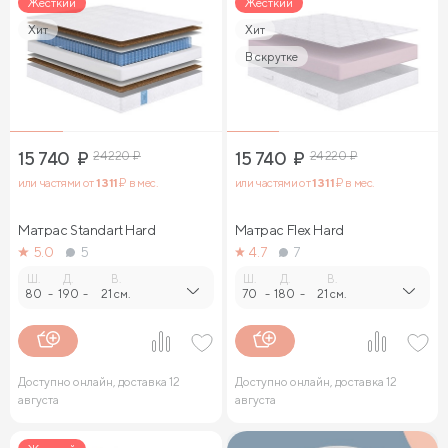
Жесткий
Жесткий
Хит
Хит
В скрутке
15 740
₽
24 220
₽
15 740
₽
24 220
₽
или частями от
1 311
₽ в мес.
или частями от
1 311
₽ в мес.
Матрас Standart Hard
Матрас Flex Hard
5.0
5
4.7
7
Ш.
Д.
В.
Ш.
Д.
В.
80
-
190
-
21 см.
70
-
180
-
21 см.
Доступно онлайн, доставка 12
Доступно онлайн, доставка 12
августа
августа