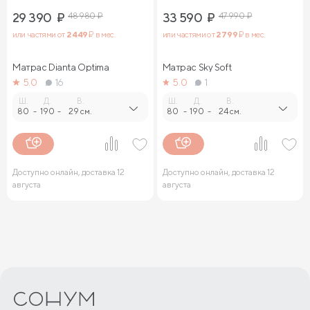
29 390
₽
48 980
₽
33 590
₽
47 990
₽
или частями от
2 449
₽ в мес.
или частями от
2 799
₽ в мес.
Матрас Dianta Optima
Матрас Sky Soft
5.0
16
5.0
1
Ш.
Д.
В.
Ш.
Д.
В.
80
-
190
-
29 см.
80
-
190
-
24 см.
Доступно онлайн, доставка 12
Доступно онлайн, доставка 12
августа
августа