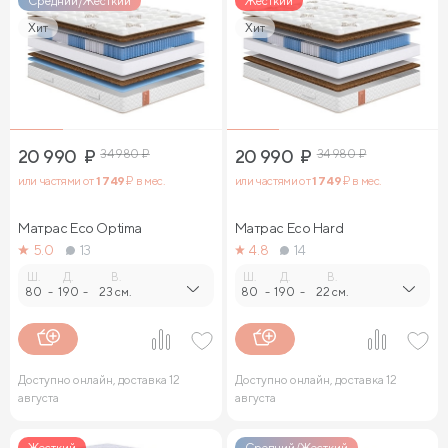
Средний/Жесткий
Жесткий
Хит
Хит
20 990
₽
34 980
₽
20 990
₽
34 980
₽
или частями от
1 749
₽ в мес.
или частями от
1 749
₽ в мес.
Матрас Eco Optima
Матрас Eco Hard
5.0
13
4.8
14
Ш.
Д.
В.
Ш.
Д.
В.
80
-
190
-
23 см.
80
-
190
-
22 см.
Доступно онлайн, доставка 12
Доступно онлайн, доставка 12
августа
августа
Жесткий
Средний/Жесткий