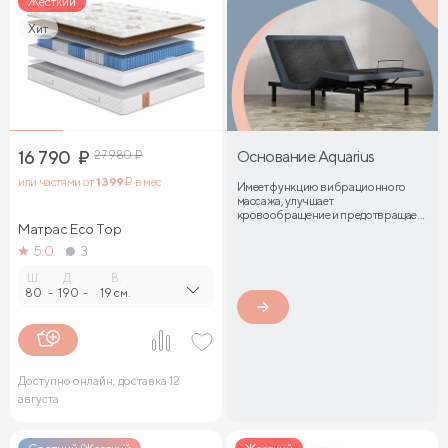
Жесткий
Хит
16 790
₽
27 980
₽
Основание Aquarius
или частями от
1 399
₽ в мес.
Имеет функцию вибрационного
массажа, улучшает
кровообращение и предотвращает
Матрас Eco Top
затекание мышц
5.0
3
Ш.
Д.
В.
80
-
190
-
19 см.
Доступно онлайн, доставка 12
августа