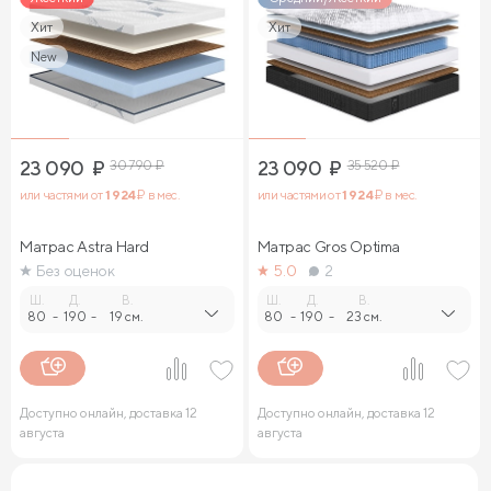
Хит
Хит
New
23 090
₽
30 790
₽
23 090
₽
35 520
₽
или частями от
1 924
₽ в мес.
или частями от
1 924
₽ в мес.
Матрас Astra Hard
Матрас Gros Optima
Без оценок
5.0
2
Ш.
Д.
В.
Ш.
Д.
В.
80
-
190
-
19 см.
80
-
190
-
23 см.
Доступно онлайн, доставка 12
Доступно онлайн, доставка 12
августа
августа