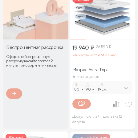
Хит
New
Беспроцентная рассрочка
19 940
₽
26 590
₽
или частями от
1 661
₽ в мес.
Оформите беспроцентную
рассрочку на сайте всего за 2
минуты при оформлении заказа
Матрас Astra Top
Без оценок
Ш.
Д.
В.
80
-
190
-
19 см.
Доступно онлайн, доставка 12
августа
Жесткий
Средний/Жесткий