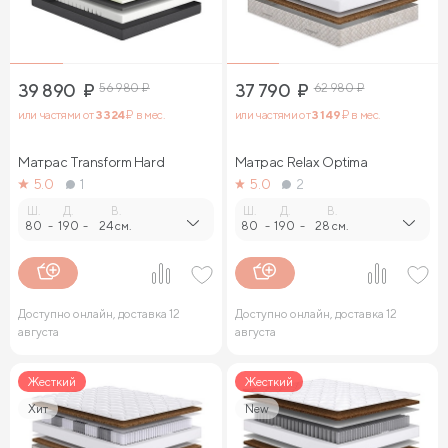
39 890
₽
56 980
₽
37 790
₽
62 980
₽
или частями от
3 324
₽ в мес.
или частями от
3 149
₽ в мес.
Матрас Transform Hard
Матрас Relax Optima
5.0
1
5.0
2
Ш.
Д.
В.
Ш.
Д.
В.
80
-
190
-
24 см.
80
-
190
-
28 см.
Доступно онлайн, доставка 12
Доступно онлайн, доставка 12
августа
августа
Жесткий
Жесткий
Хит
New