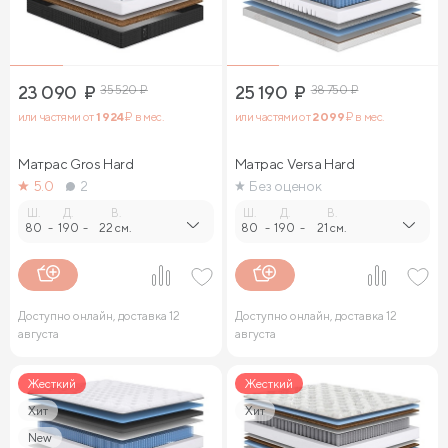
23 090
₽
35 520
₽
25 190
₽
38 750
₽
или частями от
1 924
₽ в мес.
или частями от
2 099
₽ в мес.
Матрас Gros Hard
Матрас Versa Hard
5.0
2
Без оценок
Ш.
Д.
В.
Ш.
Д.
В.
80
-
190
-
22 см.
80
-
190
-
21 см.
Доступно онлайн, доставка 12
Доступно онлайн, доставка 12
августа
августа
Жесткий
Жесткий
Хит
Хит
New