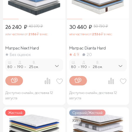
26 240
₽
40 370
₽
30 440
₽
50 730
₽
или частями от
2 186
₽ в мес.
или частями от
2 536
₽ в мес.
Матрас Next Hard
Матрас Dianta Hard
Без оценок
4.9
20
Ш.
Д.
В.
Ш.
Д.
В.
80
-
190
-
25 см.
80
-
190
-
28 см.
Доступно онлайн, доставка 12
Доступно онлайн, доставка 12
августа
августа
Жесткий
Средний/Жесткий
Хит