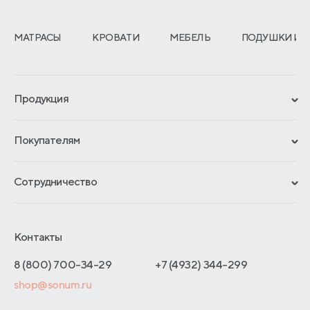
МАТРАСЫ
КРОВАТИ
МЕБЕЛЬ
ПОДУШКИ И 
Продукция
Сертификаты
Покупателям
Гарантии
Рассрочка и кредит
Материалы и технологии
Сотрудничество
Обмен и возврат
Сроки изготовления
Франчайзинг
Доставка и оплата
Блог
Отельерам
Контакты
Как оформить заказ
Отзывы покупателей
Интернет-магазинам
Адреса магазинов
8 (800) 700-34-29
+7 (4932) 344-299
Оптовые продажи
shop@sonum.ru
Договор-оферты
Дизайнерам интерьеров