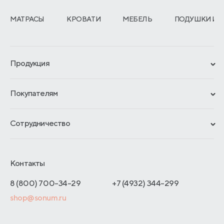
МАТРАСЫ
КРОВАТИ
МЕБЕЛЬ
ПОДУШКИ И 
Продукция
Сертификаты
Покупателям
Гарантии
Рассрочка и кредит
Материалы и технологии
Сотрудничество
Обмен и возврат
Сроки изготовления
Франчайзинг
Доставка и оплата
Блог
Отельерам
Контакты
Как оформить заказ
Отзывы покупателей
Интернет-магазинам
Адреса магазинов
8 (800) 700-34-29
+7 (4932) 344-299
Оптовые продажи
shop@sonum.ru
Договор-оферты
Дизайнерам интерьеров