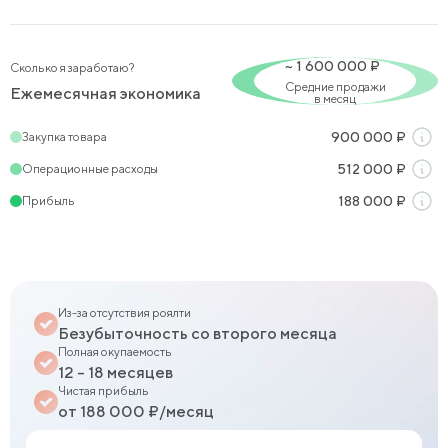
~
1 600 000
₽
Сколько я заработаю?
Средние продажи
Ежемесячная экономика
в месяц
Закупка товара
900 000
₽
Операционные расходы
512 000
₽
Прибыль
188 000
₽
Из-за отсутствия роялти
Безубыточность со второго месяца
Полная окупаемость
12 – 18 месяцев
Чистая прибыль
от 188 000 ₽/месяц