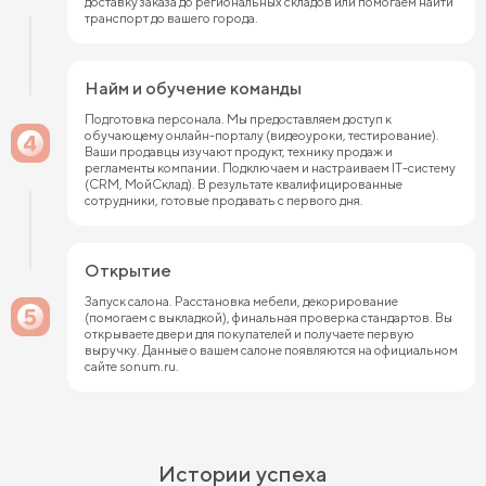
доставку заказа до региональных складов или помогаем найти
транспорт до вашего города.
Найм и обучение команды
Подготовка персонала. Мы предоставляем доступ к
обучающему онлайн-порталу (видеоуроки, тестирование).
Ваши продавцы изучают продукт, технику продаж и
регламенты компании. Подключаем и настраиваем IT-систему
(CRM, МойСклад). В результате квалифицированные
сотрудники, готовые продавать с первого дня.
Открытие
Запуск салона. Расстановка мебели, декорирование
(помогаем с выкладкой), финальная проверка стандартов. Вы
открываете двери для покупателей и получаете первую
выручку. Данные о вашем салоне появляются на официальном
сайте sonum.ru.
Истории успеха